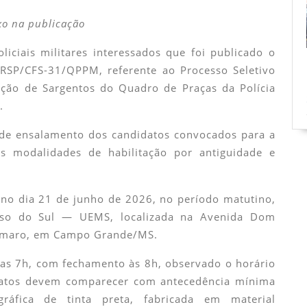
xo na publicação
iciais militares interessados que foi publicado o
SP/CFS-31/QPPM, referente ao Processo Seletivo
ção de Sargentos do Quadro de Praças da Polícia
.
 de ensalamento dos candidatos convocados para a
as modalidades de habilitação por antiguidade e
a no dia 21 de junho de 2026, no período matutino,
sso do Sul — UEMS, localizada na Avenida Dom
 Amaro, em Campo Grande/MS.
a as 7h, com fechamento às 8h, observado o horário
idatos devem comparecer com antecedência mínima
ráfica de tinta preta, fabricada em material