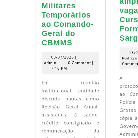
ampl
Militares
vaga
Temporários
Curs
ao Comando-
For
Geral do
Sarg
ASPRA-
CBMMS
MS
13/
03/07/2026
03/07/2026
|
Rodrigo
apresenta
admin
admin
|
0 Comment
|
Comme
7:18 PM
demandas
A A
dos
Em reunião
protoco
Bombeiros
institucional, entidade
ao Com
Militares
discutiu pautas como
Polícia
Temporários
Revisão Geral Anual,
Gross
assistência à saúde,
ao
cópia à
crédito consignado e
Comando-
Govern
remuneração da
Geral
Adminis