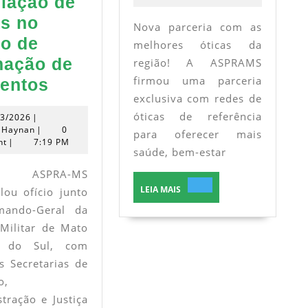
iação de
melhores
s no
Nova parceria com as
óticas
o de
melhores óticas da
da
mação de
região! A ASPRAMS
região!
firmou uma parceria
ASPRA-
entos
exclusiva com redes de
MS
óticas de referência
13/03/2026
03/2026
|
protocola
Rodrigo
 Haynan
|
0
para oferecer mais
Haynan
nt
|
7:19 PM
ofício
saúde, bem-estar
solicitando
SPRA-MS
LEIA
ampliação
LEIA MAIS
lou ofício junto
MAIS
de
ando-Geral da
vagas
 Militar de Mato
o do Sul, com
no
s Secretarias de
Curso
o,
de
tração e Justiça