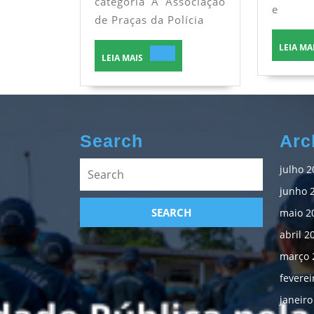
categoria A Associação
e
do
de Praças da Polícia
CBMMS
LEIA MA
LEIA
LEIA MAIS
MAIS
Search
Arc
Search
julho 2
for:
junho 
maio 2
abril 2
março 
feverei
janeiro