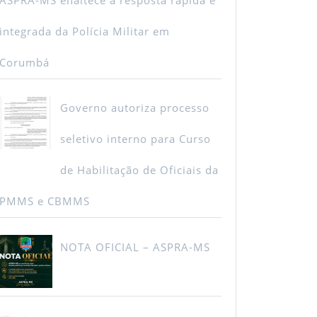
integrada da Polícia Militar em
Corumbá
Governo autoriza processo
seletivo interno para Curso
de Habilitação de Oficiais da
PMMS e CBMMS
NOTA OFICIAL – ASPRA-MS