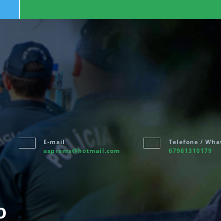
Facebook
Instagram
E-mail
Telefone / Wha
asprams@hotmail.com
67981310179
o