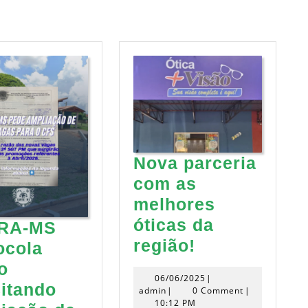
Nova parceria
com as
melhores
óticas da
RA-MS
Nova
região!
ocola
parceria
io
06/06/2025
06/06/2025
|
com
citando
admin
admin
|
0 Comment
|
10:12 PM
as