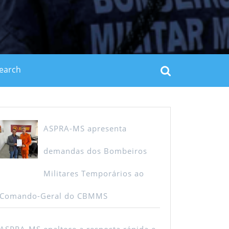
rch
ASPRA-MS apresenta
demandas dos Bombeiros
Militares Temporários ao
Comando-Geral do CBMMS
ASPRA-MS enaltece a resposta rápida e