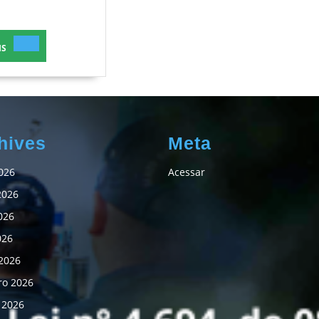
Formação
de
LEIA
Sargentos
IS
MAIS
hives
Meta
026
Acessar
2026
026
026
2026
ro 2026
 2026