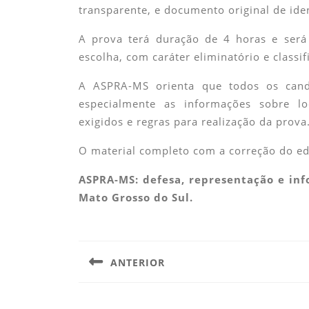
transparente, e documento original de ide
A prova terá duração de 4 horas e será
escolha, com caráter eliminatório e classif
A ASPRA-MS orienta que todos os candi
especialmente as informações sobre loc
exigidos e regras para realização da prova
O material completo com a correção do ed
ASPRA-MS: defesa, representação e inf
Mato Grosso do Sul.
Navegação
de
ANTERIOR
Post
Previous
post: