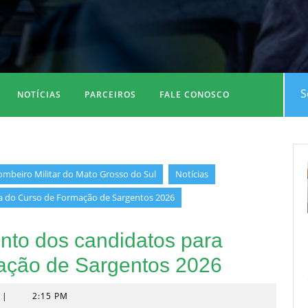
Sea
NOTÍCIAS
PARCEIROS
FALE CONOSCO
for:
Bombeiro Militar do Mato Grosso do Sul
Notícias
a do Curso de Formação de Sargentos 2026
to dos candidatos para
ação de Sargentos 2026
|
2:15 PM