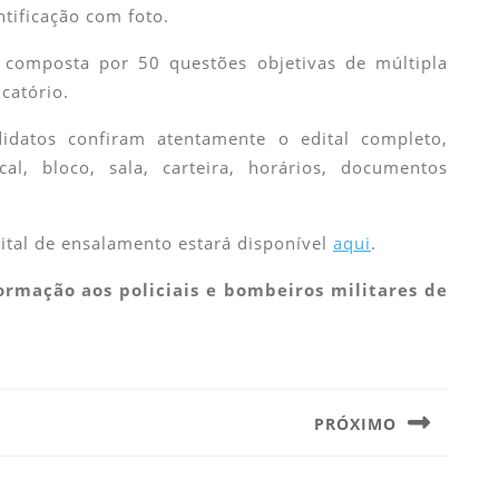
ntificação com foto.
 composta por 50 questões objetivas de múltipla
icatório.
datos confiram atentamente o edital completo,
al, bloco, sala, carteira, horários, documentos
.
ital de ensalamento estará disponível
aqui
.
ormação aos policiais e bombeiros militares de
PRÓXIMO
Next
post: