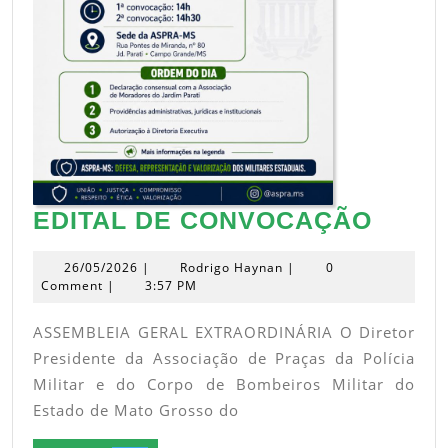
EDIT
EDITAL DE CONVOCAÇÃO
DE
26/05/2026
Rodrigo
26/05/2026
|
Rodrigo Haynan
|
0
CONV
Haynan
Comment
|
3:57 PM
ASSEMBLEIA GERAL EXTRAORDINÁRIA O Diretor
Presidente da Associação de Praças da Polícia
Militar e do Corpo de Bombeiros Militar do
Estado de Mato Grosso do