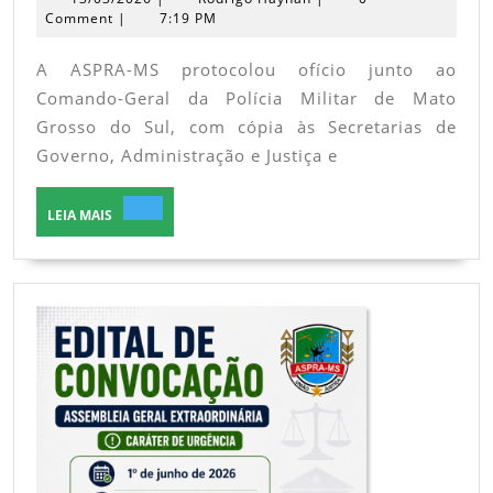
protocola
Haynan
Comment
|
7:19 PM
ofício
A ASPRA-MS protocolou ofício junto ao
solicitando
Comando-Geral da Polícia Militar de Mato
ampliação
Grosso do Sul, com cópia às Secretarias de
de
Governo, Administração e Justiça e
vagas
no
LEIA
LEIA MAIS
MAIS
Curso
de
Formação
de
Sargentos