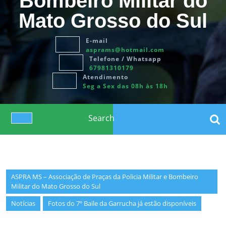
Bombeiro Militar do
Mato Grosso do Sul
E-mail
asprams@hotmail.com
Telefone / Whatsapp
67981310179
Atendimento
Seg a Sex das 08h às 18h
Search
for:
Open
Button
ASPRA MS – Associação de Praças da Policia Militar e Bombeiro
Militar do Mato Grosso do Sul
Notícias
Fotos do 7º Baile da Garrucha já estão disponíveis