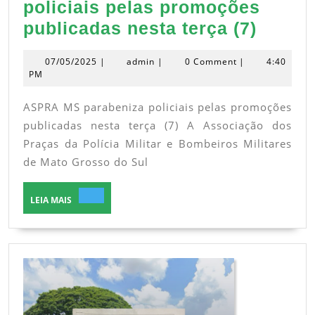
policiais pelas promoções
ASPR
publicadas nesta terça (7)
MS
07/05/2025
admin
07/05/2025
|
admin
|
0 Comment
|
4:40
parab
PM
polici
ASPRA MS parabeniza policiais pelas promoções
pelas
publicadas nesta terça (7) A Associação dos
promo
Praças da Polícia Militar e Bombeiros Militares
public
de Mato Grosso do Sul
nesta
terça
LEIA
LEIA MAIS
MAIS
(7)