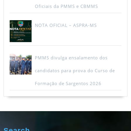
Oficiais da PMMS e CBMMS
NOTA OFICIAL – ASPRA-MS
PMMS divulga ensalamento dos
candidatos para prova do Curso de
Formação de Sargentos 2026
Search